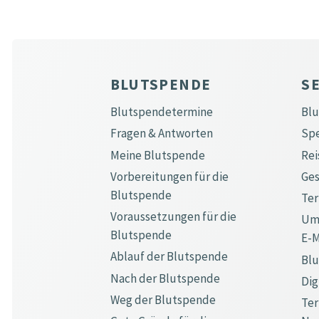
BLUTSPENDE
S
Blutspendetermine
Bl
Fragen & Antworten
Sp
Meine Blutspende
Rei
Vorbereitungen für die
Ge
Blutspende
Te
Voraussetzungen für die
Ums
Blutspende
E-M
Ablauf der Blutspende
Bl
Nach der Blutspende
Dig
Weg der Blutspende
Ter