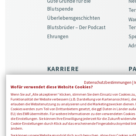
Gute Gründe für die
Ne
Blutspende
Ter
Überlebensgeschichten
War
Blutsbrüder – Der Podcast
Te
Ehrungen
Spe
Ad
KARRIERE
P
Der Blutspendedienst
Ko
Datenschutzbestimmungen
|
Wofür verwendet diese Website Cookies?
Berufswelten
Bot
Wenn Sie auf „Alle akzeptieren“ klicken, stimmen Sie dem Einsatz von Cookies zu,
Bot
Stellenangebote
Funktionalität der Website verbessern (z.B. Darstellung von Kartenansichten), die
erlauben die Websitenutzung zu analysieren und die Marketingzwecken dienen. 
Eh
Ausbildung
Cookies werden zum Teil von Drittanbietern gesetzt, die ggf. Daten in Länder auß
EU/ des EWR übermitteln. Für weitere Informationen zu den verwendeten Cookies 
mis
die Einstellungen. Sie können Ihre Einwilligung jederzeit für die Zukunft widerruf
Cookie-Einstellungen durch Klick auf das erscheinende Fingerabdrucksymbol lin
ändern.
Sie können unsere Website grundsätzlich auch besuchen, ohne dass Cookies auf 