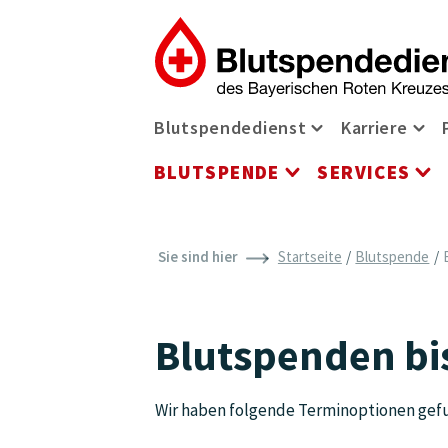
Zum Inhalt der Seite springen
Navigationsmenü
Blutspendedienst
Karriere
Blutspendediens
Kar
BLUTSPENDE
SERVICES
Blutspende Men
Se
Sie sind hier
Startseite
Blutspende
Blutspenden bi
Wir haben folgende Terminoptionen gefu