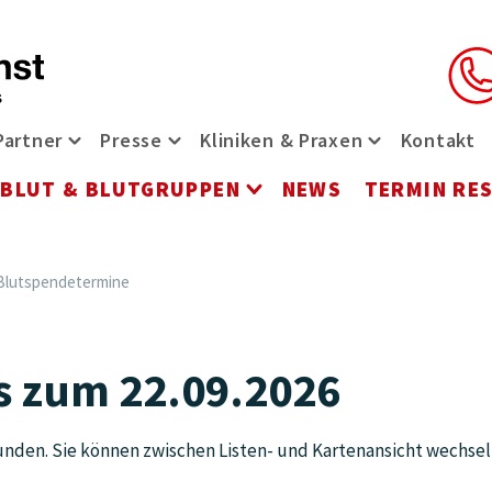
Partner
Presse
Kliniken & Praxen
Kontakt
t-Menü öffnen
riere Menü öffnen
Partner Menü öffnen
Presse Menü öffnen
Kliniken & Pr
BLUT & BLUTGRUPPEN
NEWS
TERMIN RE
ü öffnen
rvices Menü öffnen
Blut & Blutgruppen 
Blutspendetermine
s zum 22.09.2026
nden. Sie können zwischen Listen- und Kartenansicht wechsel