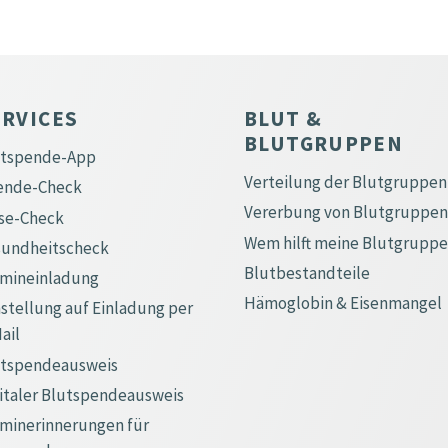
ERVICES
BLUT &
BLUTGRUPPEN
utspende-App
Verteilung der Blutgruppen
ende-Check
Vererbung von Blutgruppen
se-Check
Wem hilft meine Blutgrupp
sundheitscheck
Blutbestandteile
rmineinladung
Hämoglobin & Eisenmangel
tellung auf Einladung per
ail
utspendeausweis
italer Blutspendeausweis
minerinnerungen für