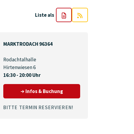
Liste als
MARKTRODACH 96364
Rodachtalhalle
Hirtenwiesen 6
16:30 - 20:00 Uhr
N 96349
zum Termin am 22.09.2026 in
Infos & Buchung
BITTE TERMIN RESERVIEREN!