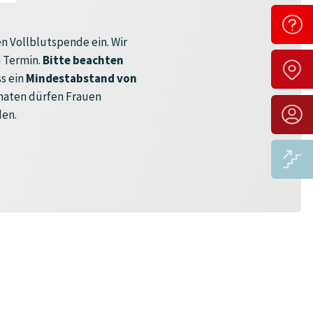
n Vollblutspende ein. Wir
 Termin.
Bitte beachten
s ein
Mindestabstand von
onaten dürfen Frauen
den.