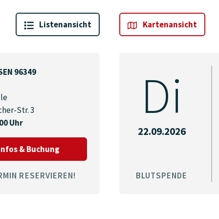
Liste
nansicht
Karte
nansicht
Di
SEN 96349
le
her-Str. 3
:00 Uhr
22.09.2026
zum Termin am 04.09.2026 in STEINWIESE
Infos & Buchung
RMIN RESERVIEREN!
BLUTSPENDE