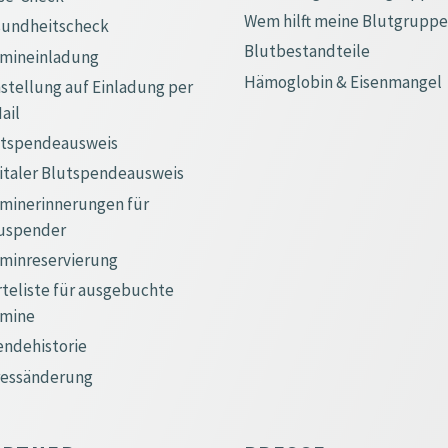
Wem hilft meine Blutgrupp
sundheitscheck
Blutbestandteile
rmineinladung
Hämoglobin & Eisenmangel
tellung auf Einladung per
ail
utspendeausweis
italer Blutspendeausweis
minerinnerungen für
uspender
minreservierung
teliste für ausgebuchte
rmine
ndehistorie
ressänderung