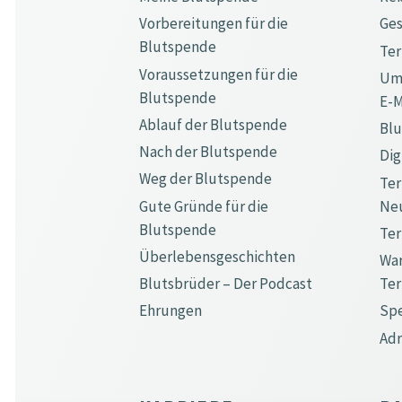
Vorbereitungen für die
Ge
Blutspende
Te
Voraussetzungen für die
Ums
Blutspende
E-M
Ablauf der Blutspende
Bl
Nach der Blutspende
Dig
Weg der Blutspende
Ter
Gute Gründe für die
Ne
Blutspende
Ter
Überlebensgeschichten
War
Blutsbrüder – Der Podcast
Te
Ehrungen
Spe
Ad