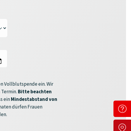
n Vollblutspende ein. Wir
 Termin.
Bitte beachten
s ein
Mindestabstand von
onaten dürfen Frauen
den.