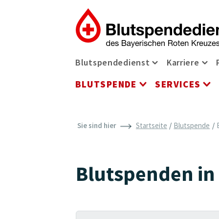
Zum Inhalt der Seite springen
Navigationsmenü
Blutspendedienst
Karriere
Blutspendediens
Kar
BLUTSPENDE
SERVICES
Blutspende Men
Se
Sie sind hier
Startseite
Blutspende
Blutspenden in