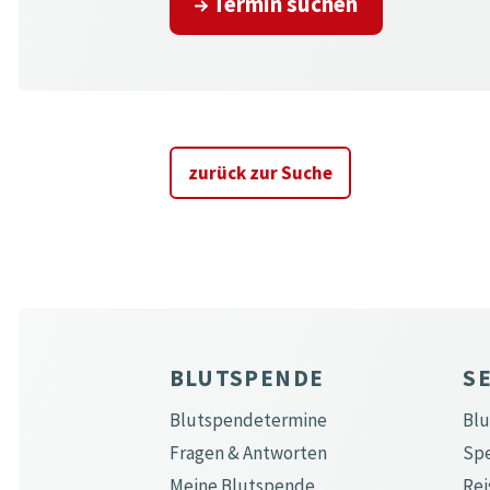
Termin suchen
zurück zur Suche
BLUTSPENDE
S
Blutspendetermine
Bl
Fragen & Antworten
Sp
Meine Blutspende
Rei