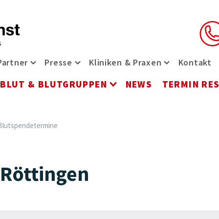
Partner
Presse
Kliniken & Praxen
Kontakt
t-Menü öffnen
riere Menü öffnen
Partner Menü öffnen
Presse Menü öffnen
Kliniken & Pr
BLUT & BLUTGRUPPEN
NEWS
TERMIN RE
ü öffnen
rvices Menü öffnen
Blut & Blutgruppen 
Blutspendetermine
 Röttingen