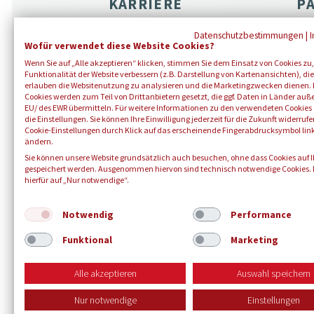
KARRIERE
P
Der Blutspendedienst
Ko
Datenschutzbestimmungen
|
Wofür verwendet diese Website Cookies?
Berufswelten
Bot
Wenn Sie auf „Alle akzeptieren“ klicken, stimmen Sie dem Einsatz von Cookies zu,
Bot
Stellenangebote
Funktionalität der Website verbessern (z.B. Darstellung von Kartenansichten), die
erlauben die Websitenutzung zu analysieren und die Marketingzwecken dienen. 
Eh
Ausbildung
Cookies werden zum Teil von Drittanbietern gesetzt, die ggf. Daten in Länder auß
EU/ des EWR übermitteln. Für weitere Informationen zu den verwendeten Cookies 
mis
die Einstellungen. Sie können Ihre Einwilligung jederzeit für die Zukunft widerruf
Cookie-Einstellungen durch Klick auf das erscheinende Fingerabdrucksymbol lin
ändern.
Sie können unsere Website grundsätzlich auch besuchen, ohne dass Cookies auf 
gespeichert werden. Ausgenommen hiervon sind technisch notwendige Cookies. K
hierfür auf „Nur notwendige“.
Notwendig
Performance
Funktional
Marketing
© 2026 B
Alle akzeptieren
Auswahl speichern
Nur notwendige
Einstellungen