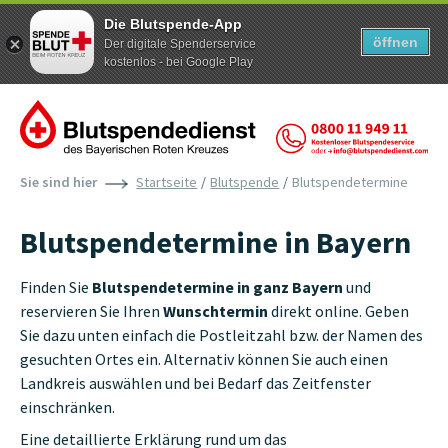
Die Blutspende-App
öffnen
Der digitale Spenderservice
kostenlos - bei Google Play
Zum Inhalt der Seite springen
Sie sind hier
Startseite
Blutspende
Blutspendetermine
Blutspendetermine in Bayern
Finden Sie
Blutspendetermine in ganz Bayern
und
reservieren Sie Ihren
Wunschtermin
direkt online. Geben
Sie dazu unten einfach die Postleitzahl bzw. der Namen des
gesuchten Ortes ein. Alternativ können Sie auch einen
Landkreis auswählen und bei Bedarf das Zeitfenster
einschränken.
Eine detaillierte Erklärung rund um das