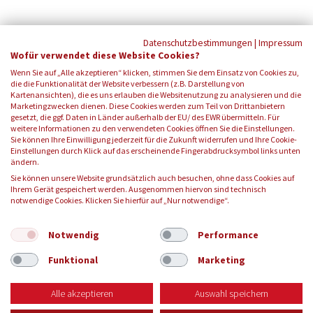
Datenschutzbestimmungen
|
Impressum
Wofür verwendet diese Website Cookies?
Wenn Sie auf „Alle akzeptieren“ klicken, stimmen Sie dem Einsatz von Cookies zu,
die die Funktionalität der Website verbessern (z.B. Darstellung von
Kartenansichten), die es uns erlauben die Websitenutzung zu analysieren und die
Marketingzwecken dienen. Diese Cookies werden zum Teil von Drittanbietern
gesetzt, die ggf. Daten in Länder außerhalb der EU/ des EWR übermitteln. Für
weitere Informationen zu den verwendeten Cookies öffnen Sie die Einstellungen.
Sie können Ihre Einwilligung jederzeit für die Zukunft widerrufen und Ihre Cookie-
Einstellungen durch Klick auf das erscheinende Fingerabdrucksymbol links unten
FOLGEN SIE UNS:
ändern.
Sie können unsere Website grundsätzlich auch besuchen, ohne dass Cookies auf
Ihrem Gerät gespeichert werden. Ausgenommen hiervon sind technisch
notwendige Cookies. Klicken Sie hierfür auf „Nur notwendige“.
© 2026 Blutspendedienst des Bayerischen Roten Kreuzes
gemeinnützige GmbH
Notwendig
Performance
Funktional
Marketing
KONTAKT
IMPRESSUM
DATENSCHUTZ
AGB
Alle akzeptieren
Auswahl speichern