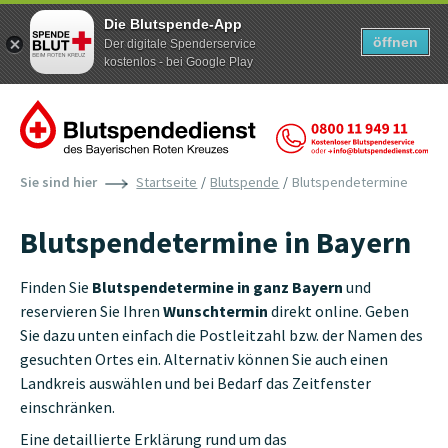
Die Blutspende-App
öffnen
Der digitale Spenderservice
kostenlos - bei Google Play
Zum Inhalt der Seite springen
Sie sind hier
Startseite
Blutspende
Blutspendetermine
Blutspendetermine in Bayern
Finden Sie
Blutspendetermine in ganz Bayern
und
reservieren Sie Ihren
Wunschtermin
direkt online. Geben
Sie dazu unten einfach die Postleitzahl bzw. der Namen des
gesuchten Ortes ein. Alternativ können Sie auch einen
Landkreis auswählen und bei Bedarf das Zeitfenster
einschränken.
Eine detaillierte Erklärung rund um das