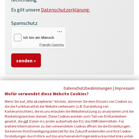
Es gilt unsere
Datenschutzerklärung.
Spamschutz
Friendly Captcha
Datenschutzbestimmungen
|
Impressum
Wofür verwendet diese Website Cookies?
Wenn Sie auf „Alle akzeptieren“ klicken, stimmen Sie dem Einsatz von Cookies zu,
die die Funktionalität der Website verbessern (z.B. Darstellung von
Kartenansichten), die es uns erlauben die Websitenutzung zu analysieren und die
Marketingzwecken dienen. Diese Cookies werden zum Teil von Drittanbietern
gesetzt, die ggf. Daten in Länder außerhalb der EU/ des EWR übermitteln. Für
weitere Informationen zu den verwendeten Cookies öffnen Sie die Einstellungen.
Sie können Ihre Einwilligung jederzeit für die Zukunft widerrufen und Ihre Cookie-
Einstellungen durch Klick auf das erscheinende Fingerabdrucksymbol links unten
FOLGEN SIE UNS: