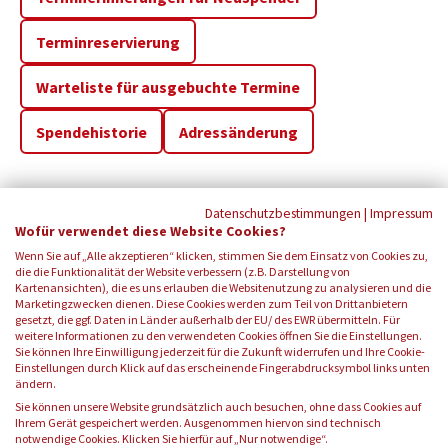
Terminreservierung
Warteliste für ausgebuchte Termine
Spendehistorie
Adressänderung
Datenschutzbestimmungen
|
Impressum
Wofür verwendet diese Website Cookies?
Wenn Sie auf „Alle akzeptieren“ klicken, stimmen Sie dem Einsatz von Cookies zu,
die die Funktionalität der Website verbessern (z.B. Darstellung von
Kartenansichten), die es uns erlauben die Websitenutzung zu analysieren und die
Marketingzwecken dienen. Diese Cookies werden zum Teil von Drittanbietern
gesetzt, die ggf. Daten in Länder außerhalb der EU/ des EWR übermitteln. Für
weitere Informationen zu den verwendeten Cookies öffnen Sie die Einstellungen.
Sie können Ihre Einwilligung jederzeit für die Zukunft widerrufen und Ihre Cookie-
Einstellungen durch Klick auf das erscheinende Fingerabdrucksymbol links unten
FOLGEN SIE UNS:
ändern.
Sie können unsere Website grundsätzlich auch besuchen, ohne dass Cookies auf
Ihrem Gerät gespeichert werden. Ausgenommen hiervon sind technisch
notwendige Cookies. Klicken Sie hierfür auf „Nur notwendige“.