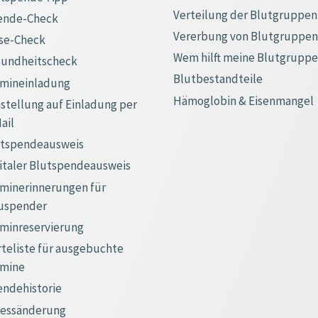
Verteilung der Blutgruppen
ende-Check
Vererbung von Blutgruppen
se-Check
Wem hilft meine Blutgrupp
sundheitscheck
Blutbestandteile
rmineinladung
Hämoglobin & Eisenmangel
tellung auf Einladung per
ail
utspendeausweis
italer Blutspendeausweis
minerinnerungen für
uspender
minreservierung
teliste für ausgebuchte
rmine
ndehistorie
ressänderung