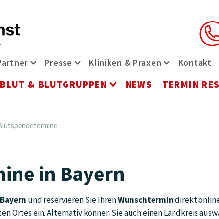
Partner
Presse
Kliniken & Praxen
Kontakt
t-Menü öffnen
riere Menü öffnen
Partner Menü öffnen
Presse Menü öffnen
Kliniken & Pr
BLUT & BLUTGRUPPEN
NEWS
TERMIN RE
ü öffnen
rvices Menü öffnen
Blut & Blutgruppen 
Blutspendetermine
ine in Bayern
 Bayern
und reservieren Sie Ihren
Wunschtermin
direkt onlin
en Ortes ein. Alternativ können Sie auch einen Landkreis ausw