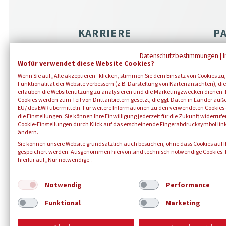
KARRIERE
P
Der Blutspendedienst
Ko
Datenschutzbestimmungen
|
Wofür verwendet diese Website Cookies?
Berufswelten
Bot
Wenn Sie auf „Alle akzeptieren“ klicken, stimmen Sie dem Einsatz von Cookies zu,
Bot
Stellenangebote
Funktionalität der Website verbessern (z.B. Darstellung von Kartenansichten), die
erlauben die Websitenutzung zu analysieren und die Marketingzwecken dienen. 
Eh
Ausbildung
Cookies werden zum Teil von Drittanbietern gesetzt, die ggf. Daten in Länder auß
EU/ des EWR übermitteln. Für weitere Informationen zu den verwendeten Cookies 
mis
die Einstellungen. Sie können Ihre Einwilligung jederzeit für die Zukunft widerruf
Cookie-Einstellungen durch Klick auf das erscheinende Fingerabdrucksymbol lin
ändern.
Sie können unsere Website grundsätzlich auch besuchen, ohne dass Cookies auf 
gespeichert werden. Ausgenommen hiervon sind technisch notwendige Cookies. K
hierfür auf „Nur notwendige“.
Notwendig
Performance
Funktional
Marketing
© 2026 B