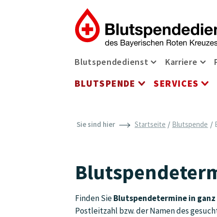
Zum Inhalt der Seite springen
Navigationsmenü
Blutspendedienst
Karriere
Blutspendediens
Kar
BLUTSPENDE
SERVICES
Blutspende Men
Se
Sie sind hier
Startseite
Blutspende
Blutspendeterm
Finden Sie
Blutspendetermine in ganz
Postleitzahl bzw. der Namen des gesucht