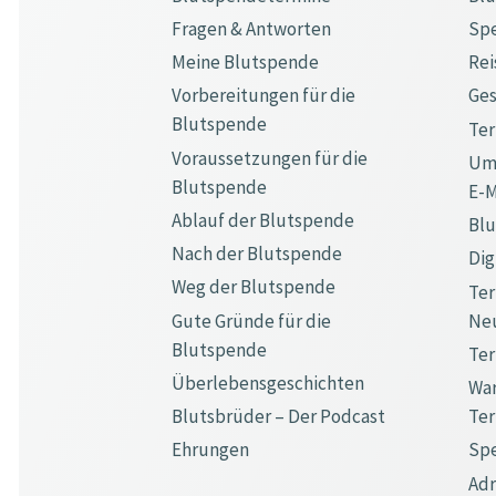
Fragen & Antworten
Sp
Meine Blutspende
Rei
Vorbereitungen für die
Ge
Blutspende
Te
Voraussetzungen für die
Ums
Blutspende
E-M
Ablauf der Blutspende
Bl
Nach der Blutspende
Dig
Weg der Blutspende
Ter
Gute Gründe für die
Ne
Blutspende
Ter
Überlebensgeschichten
War
Blutsbrüder – Der Podcast
Te
Ehrungen
Spe
Ad