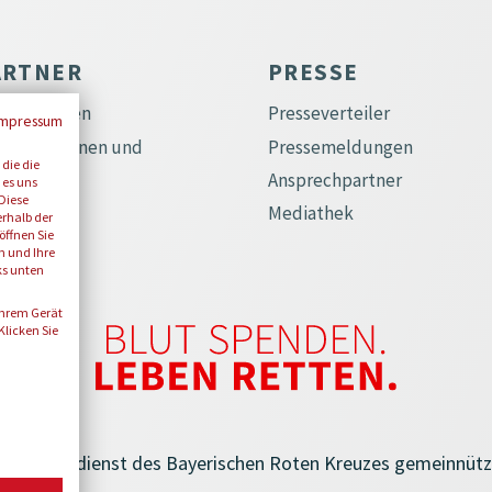
ARTNER
PRESSE
operationen
Presseverteiler
Impressum
schafterinnen und
Pressemeldungen
 die die
schafter
Ansprechpartner
 es uns
Diese
renamt
Mediathek
erhalb der
öffnen Sie
singtype
en und Ihre
ks unten
Ihrem Gerät
licken Sie
lutspendedienst des Bayerischen Roten Kreuzes gemeinnüt