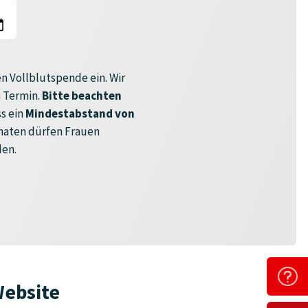
n Vollblutspende ein. Wir
 Termin.
Bitte beachten
s ein
Mindestabstand von
onaten dürfen Frauen
den.
Website