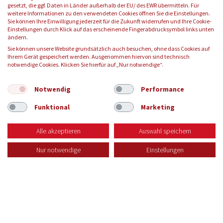
gesetzt, die ggf. Daten in Länder außerhalb der EU/ des EWR übermitteln. Für
weitere Informationen zu den verwendeten Cookies öffnen Sie die Einstellungen.
Sie können Ihre Einwilligung jederzeit für die Zukunft widerrufen und Ihre Cookie-
Einstellungen durch Klick auf das erscheinende Fingerabdrucksymbol links unten
FOLGEN SIE UNS:
ändern.
Sie können unsere Website grundsätzlich auch besuchen, ohne dass Cookies auf
Ihrem Gerät gespeichert werden. Ausgenommen hiervon sind technisch
notwendige Cookies. Klicken Sie hierfür auf „Nur notwendige“.
© 2026 Blutspendedienst des Bayerischen Roten Kreuzes
gemeinnützige GmbH
Notwendig
Performance
Funktional
Marketing
KONTAKT
IMPRESSUM
DATENSCHUTZ
AGB
Alle akzeptieren
Auswahl speichern
Nur notwendige
Einstellungen
Zur Seite Fragen & Antworten
Zur Seite Blutspendetermine
Zur Seite des Spenderservice
Zur Karriereseite
MENU
Menü öff