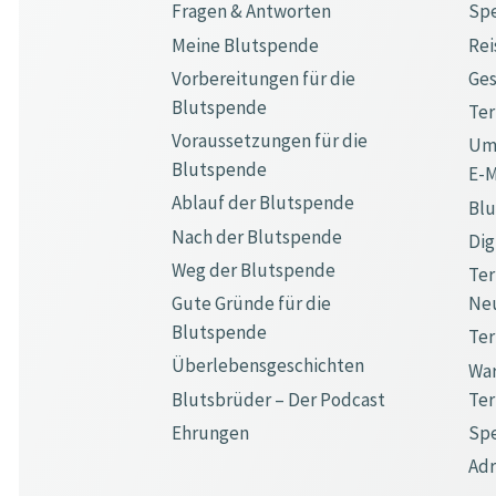
Fragen & Antworten
Sp
Meine Blutspende
Rei
Vorbereitungen für die
Ge
Blutspende
Te
Voraussetzungen für die
Ums
Blutspende
E-M
Ablauf der Blutspende
Bl
Nach der Blutspende
Dig
Weg der Blutspende
Ter
Gute Gründe für die
Ne
Blutspende
Ter
Überlebensgeschichten
War
Blutsbrüder – Der Podcast
Te
Ehrungen
Spe
Ad