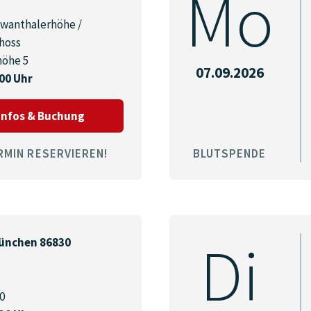
Mo
wanthalerhöhe /
hoss
höhe 5
07.09.2026
:00 Uhr
zum Termin am 04.09.2026 in München 803
Infos & Buchung
RMIN RESERVIEREN!
BLUTSPENDE
Di
nchen 86830
0