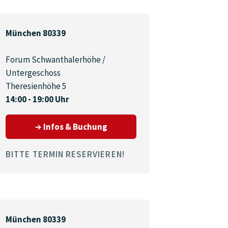
München 80339
Forum Schwanthalerhöhe /
Untergeschoss
Theresienhöhe 5
14:00 - 19:00 Uhr
39
zum Termin am 03.09.2026 in 
Infos & Buchung
BITTE TERMIN RESERVIEREN!
München 80339