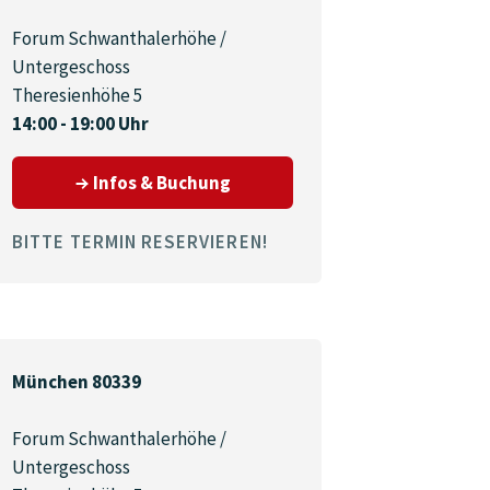
Forum Schwanthalerhöhe /
Untergeschoss
Theresienhöhe 5
14:00 - 19:00 Uhr
39
zum Termin am 07.09.2026 in 
Infos & Buchung
BITTE TERMIN RESERVIEREN!
München 80339
Forum Schwanthalerhöhe /
Untergeschoss