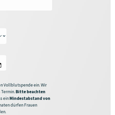
n Vollblutspende ein. Wir
 Termin.
Bitte beachten
s ein
Mindestabstand von
onaten dürfen Frauen
den.