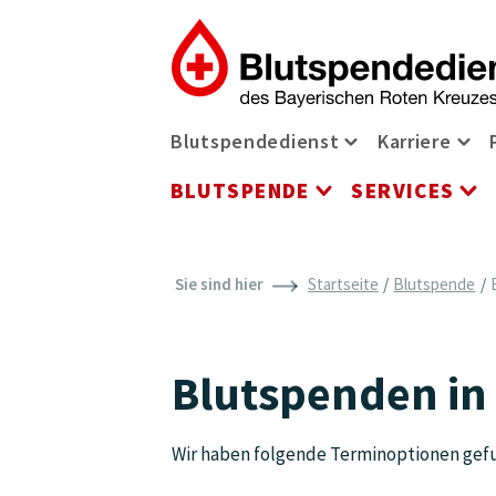
Zum Inhalt der Seite springen
Navigationsmenü
Blutspendedienst
Karriere
Blutspendediens
Kar
BLUTSPENDE
SERVICES
Blutspende Men
Se
Sie sind hier
Startseite
Blutspende
Blutspenden in
Wir haben folgende Terminoptionen gefu