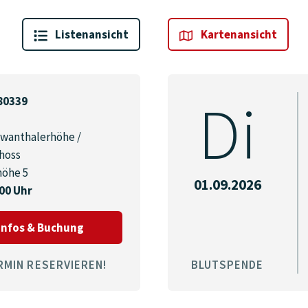
Liste
nansicht
Karte
nansicht
Di
80339
wanthalerhöhe /
hoss
höhe 5
01.09.2026
:00 Uhr
zum Termin am 31.08.2026 in München 803
Infos & Buchung
RMIN RESERVIEREN!
BLUTSPENDE