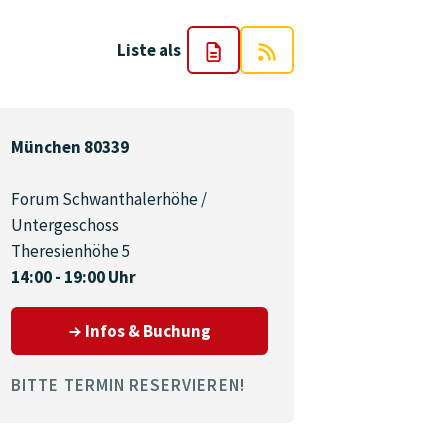
Liste als
München 80339
Forum Schwanthalerhöhe /
Untergeschoss
Theresienhöhe 5
14:00 - 19:00 Uhr
39
zum Termin am 01.09.2026 in 
Infos & Buchung
BITTE TERMIN RESERVIEREN!