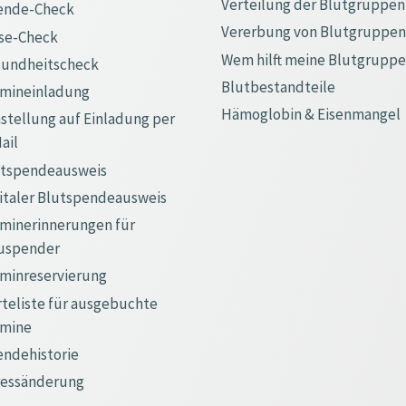
Verteilung der Blutgruppen
ende-Check
Vererbung von Blutgruppen
se-Check
Wem hilft meine Blutgrupp
sundheitscheck
Blutbestandteile
rmineinladung
Hämoglobin & Eisenmangel
tellung auf Einladung per
ail
utspendeausweis
italer Blutspendeausweis
minerinnerungen für
uspender
minreservierung
teliste für ausgebuchte
rmine
ndehistorie
ressänderung