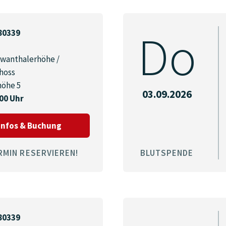
Do
80339
wanthalerhöhe /
hoss
höhe 5
03.09.2026
:00 Uhr
zum Termin am 02.09.2026 in München 803
Infos & Buchung
RMIN RESERVIEREN!
BLUTSPENDE
80339