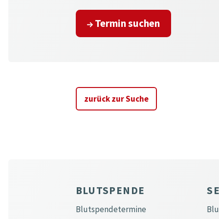
Termin suchen
zurück zur Suche
BLUTSPENDE
S
Blutspendetermine
Bl