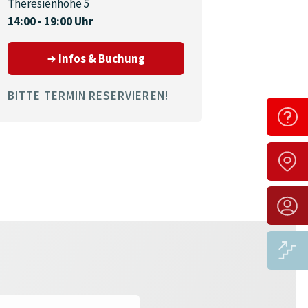
Theresienhöhe 5
14:00 - 19:00 Uhr
chen 86830
zum Termin am 08.09.2026 in 
Infos & Buchung
BITTE TERMIN RESERVIEREN!