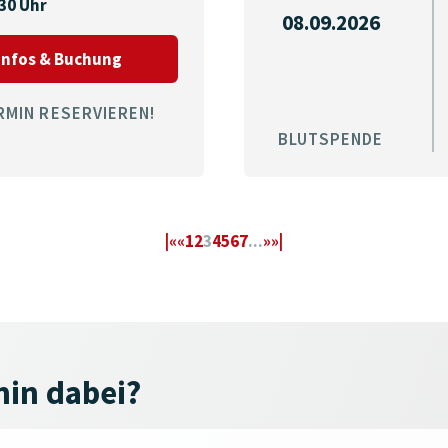
:30 Uhr
08.09.2026
zum Termin am 08.09.2026 in Schwabmün
Infos & Buchung
RMIN RESERVIEREN!
BLUTSPENDE
|«
«
1
2
3
4
5
6
7
...
»
»|
min dabei?