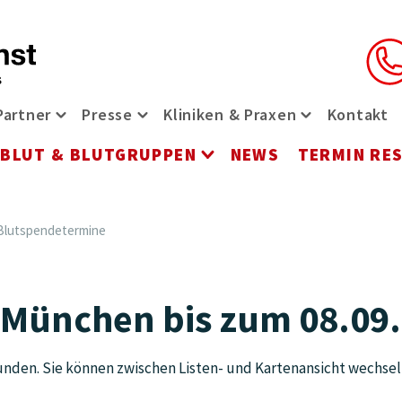
Partner
Presse
Kliniken & Praxen
Kontakt
t-Menü öffnen
riere Menü öffnen
Partner Menü öffnen
Presse Menü öffnen
Kliniken & Pr
BLUT & BLUTGRUPPEN
NEWS
TERMIN RE
ü öffnen
rvices Menü öffnen
Blut & Blutgruppen 
Blutspendetermine
 München bis zum 08.09
nden. Sie können zwischen Listen- und Kartenansicht wechsel