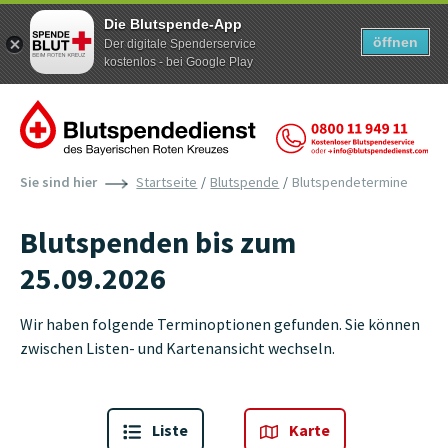
Die Blutspende-App
öffnen
Der digitale Spenderservice
kostenlos - bei Google Play
Zum Inhalt der Seite springen
Sie sind hier
Startseite
Blutspende
Blutspendetermine
Blutspenden bis zum
25.09.2026
Wir haben folgende Terminoptionen gefunden. Sie können
zwischen Listen- und Kartenansicht wechseln.
Liste
Karte