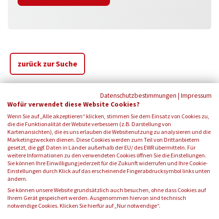
zurück zur Suche
Datenschutzbestimmungen
|
Impressum
Wofür verwendet diese Website Cookies?
Wenn Sie auf „Alle akzeptieren“ klicken, stimmen Sie dem Einsatz von Cookies zu,
die die Funktionalität der Website verbessern (z.B. Darstellung von
Kartenansichten), die es uns erlauben die Websitenutzung zu analysieren und die
Marketingzwecken dienen. Diese Cookies werden zum Teil von Drittanbietern
gesetzt, die ggf. Daten in Länder außerhalb der EU/ des EWR übermitteln. Für
weitere Informationen zu den verwendeten Cookies öffnen Sie die Einstellungen.
Sie können Ihre Einwilligung jederzeit für die Zukunft widerrufen und Ihre Cookie-
Einstellungen durch Klick auf das erscheinende Fingerabdrucksymbol links unten
FOLGEN SIE UNS:
ändern.
Sie können unsere Website grundsätzlich auch besuchen, ohne dass Cookies auf
Ihrem Gerät gespeichert werden. Ausgenommen hiervon sind technisch
notwendige Cookies. Klicken Sie hierfür auf „Nur notwendige“.
© 2026 Blutspendedienst des Bayerischen Roten Kreuzes