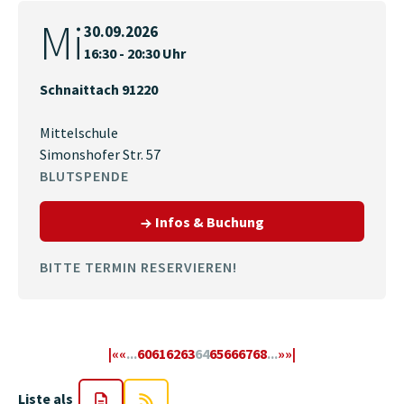
Mi
30.09.2026
16:30 - 20:30 Uhr
Schnaittach 91220
Mittelschule
Simonshofer Str. 57
BLUTSPENDE
zum Termin am 30.09.
Infos & Buchung
BITTE TERMIN RESERVIEREN!
|«
«
...
60
61
62
63
64
65
66
67
68
...
»
»|
Liste als