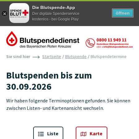
Die Blutspende-App
öffnen
Der digitale Spenderservice
kostenlos - bei Google Play
Zum Inhalt der Seite springen
Sie sind hier
Startseite
Blutspende
Blutspendetermine
Blutspenden bis zum
30.09.2026
Wir haben folgende Terminoptionen gefunden. Sie können
zwischen Listen- und Kartenansicht wechseln.
Liste
Karte