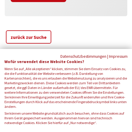
zurück zur Suche
Datenschutzbestimmungen
|
Impressum
Wofür verwendet diese Website Cookies?
Wenn Sie auf „Alle akzeptieren“ klicken, stimmen Sie dem Einsatz von Cookies zu,
die die Funktionalität der Website verbessern (z.B. Darstellung von
Kartenansichten), die es uns erlauben die Websitenutzung zu analysieren und die
Marketingzwecken dienen. Diese Cookies werden zum Teil von Drittanbietern
gesetzt, die ggf. Daten in Länder außerhalb der EU/ des EWR übermitteln. Für
weitere Informationen zu den verwendeten Cookies öffnen Sie die Einstellungen.
Sie können Ihre Einwilligung jederzeit für die Zukunft widerrufen und Ihre Cookie-
Einstellungen durch Klick auf das erscheinende Fingerabdrucksymbol links unten
FOLGEN SIE UNS:
ändern.
Sie können unsere Website grundsätzlich auch besuchen, ohne dass Cookies auf
Ihrem Gerät gespeichert werden. Ausgenommen hiervon sind technisch
notwendige Cookies. Klicken Sie hierfür auf „Nur notwendige“.
© 2026 Blutspendedienst des Bayerischen Roten Kreuzes