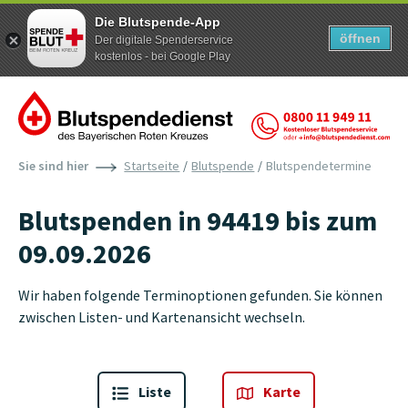
Die Blutspende-App
öffnen
Der digitale Spenderservice
kostenlos - bei Google Play
Zum Inhalt der Seite springen
Sie sind hier
Startseite
Blutspende
Blutspendetermine
Blutspenden in 94419 bis zum
09.09.2026
Wir haben folgende Terminoptionen gefunden. Sie können
zwischen Listen- und Kartenansicht wechseln.
Liste
Karte