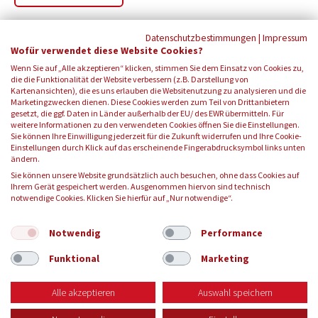
Datenschutzbestimmungen
|
Impressum
Wofür verwendet diese Website Cookies?
Wenn Sie auf „Alle akzeptieren“ klicken, stimmen Sie dem Einsatz von Cookies zu,
die die Funktionalität der Website verbessern (z.B. Darstellung von
Kartenansichten), die es uns erlauben die Websitenutzung zu analysieren und die
Marketingzwecken dienen. Diese Cookies werden zum Teil von Drittanbietern
gesetzt, die ggf. Daten in Länder außerhalb der EU/ des EWR übermitteln. Für
weitere Informationen zu den verwendeten Cookies öffnen Sie die Einstellungen.
Sie können Ihre Einwilligung jederzeit für die Zukunft widerrufen und Ihre Cookie-
Einstellungen durch Klick auf das erscheinende Fingerabdrucksymbol links unten
FOLGEN SIE UNS:
ändern.
Sie können unsere Website grundsätzlich auch besuchen, ohne dass Cookies auf
Ihrem Gerät gespeichert werden. Ausgenommen hiervon sind technisch
notwendige Cookies. Klicken Sie hierfür auf „Nur notwendige“.
© 2026 Blutspendedienst des Bayerischen Roten Kreuzes
gemeinnützige GmbH
Notwendig
Performance
Funktional
Marketing
KONTAKT
IMPRESSUM
DATENSCHUTZ
AGB
Alle akzeptieren
Auswahl speichern