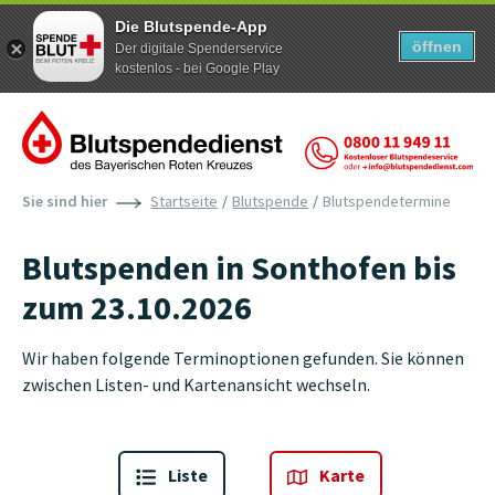
Die Blutspende-App
öffnen
Der digitale Spenderservice
kostenlos - bei Google Play
Zum Inhalt der Seite springen
Sie sind hier
Startseite
Blutspende
Blutspendetermine
Blutspenden in Sonthofen bis
zum 23.10.2026
Wir haben folgende Terminoptionen gefunden. Sie können
zwischen Listen- und Kartenansicht wechseln.
Liste
Karte