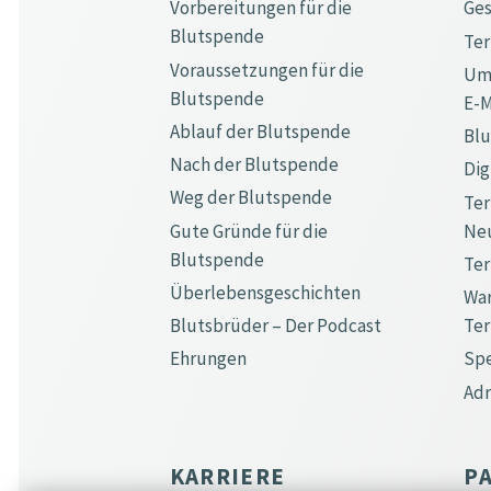
Vorbereitungen für die
Ge
Blutspende
Te
Voraussetzungen für die
Ums
Blutspende
E-M
Ablauf der Blutspende
Bl
Nach der Blutspende
Dig
Weg der Blutspende
Ter
Gute Gründe für die
Ne
Blutspende
Ter
Überlebensgeschichten
War
Blutsbrüder – Der Podcast
Te
Ehrungen
Spe
Ad
KARRIERE
P