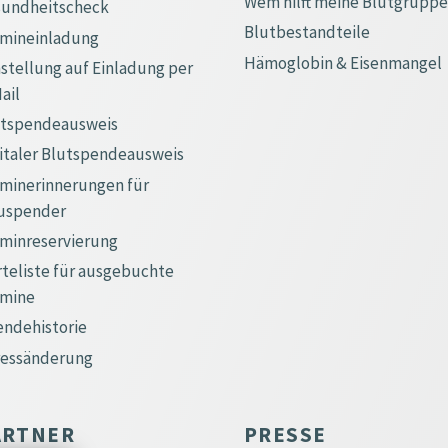
Wem hilft meine Blutgrupp
sundheitscheck
Blutbestandteile
rmineinladung
Hämoglobin & Eisenmangel
tellung auf Einladung per
ail
utspendeausweis
italer Blutspendeausweis
minerinnerungen für
uspender
minreservierung
teliste für ausgebuchte
rmine
ndehistorie
ressänderung
ARTNER
PRESSE