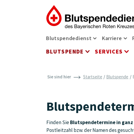
Zum Inhalt der Seite springen
Navigationsmenü
Blutspendedienst
Karriere
Blutspendediens
Kar
BLUTSPENDE
SERVICES
Blutspende Men
Se
Sie sind hier
Startseite
Blutspende
Blutspendeterm
Finden Sie
Blutspendetermine in ganz
Postleitzahl bzw. der Namen des gesucht