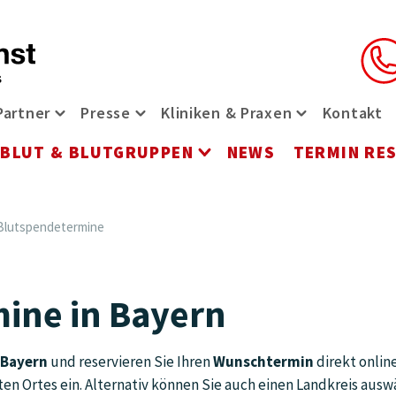
Partner
Presse
Kliniken & Praxen
Kontakt
t-Menü öffnen
riere Menü öffnen
Partner Menü öffnen
Presse Menü öffnen
Kliniken & Pr
BLUT & BLUTGRUPPEN
NEWS
TERMIN RE
ü öffnen
rvices Menü öffnen
Blut & Blutgruppen 
Blutspendetermine
ine in Bayern
 Bayern
und reservieren Sie Ihren
Wunschtermin
direkt onlin
en Ortes ein. Alternativ können Sie auch einen Landkreis ausw