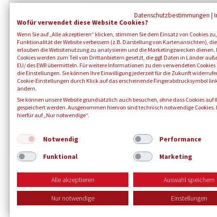
Der Blutspendedienst
Ko
Datenschutzbestimmungen
|
Wofür verwendet diese Website Cookies?
Berufswelten
Bot
Wenn Sie auf „Alle akzeptieren“ klicken, stimmen Sie dem Einsatz von Cookies zu,
Bot
Stellenangebote
Funktionalität der Website verbessern (z.B. Darstellung von Kartenansichten), die
erlauben die Websitenutzung zu analysieren und die Marketingzwecken dienen. 
Eh
Ausbildung
Cookies werden zum Teil von Drittanbietern gesetzt, die ggf. Daten in Länder auß
EU/ des EWR übermitteln. Für weitere Informationen zu den verwendeten Cookies 
mis
die Einstellungen. Sie können Ihre Einwilligung jederzeit für die Zukunft widerruf
Cookie-Einstellungen durch Klick auf das erscheinende Fingerabdrucksymbol lin
ändern.
Sie können unsere Website grundsätzlich auch besuchen, ohne dass Cookies auf 
gespeichert werden. Ausgenommen hiervon sind technisch notwendige Cookies. K
hierfür auf „Nur notwendige“.
Notwendig
Performance
Funktional
Marketing
© 2026 B
Alle akzeptieren
Auswahl speichern
Nur notwendige
Einstellungen