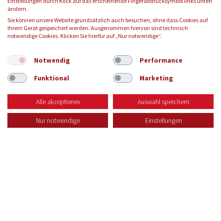
Einstellungen durch Klick auf das erscheinende Fingerabdrucksymbol links unten
FOLGEN SIE UNS:
ändern.
Sie können unsere Website grundsätzlich auch besuchen, ohne dass Cookies auf
Ihrem Gerät gespeichert werden. Ausgenommen hiervon sind technisch
notwendige Cookies. Klicken Sie hierfür auf „Nur notwendige“.
© 2026 Blutspendedienst des Bayerischen Roten Kreuzes
gemeinnützige GmbH
Notwendig
Performance
Funktional
Marketing
KONTAKT
IMPRESSUM
DATENSCHUTZ
AGB
Alle akzeptieren
Auswahl speichern
Nur notwendige
Einstellungen
Zur Seite Fragen & Antworten
Zur Seite Blutspendetermine
Zur Seite des Spenderservice
Zur Karriereseite
MENU
Menü öff